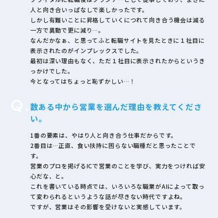
人と向き合いっぱなしで楽しかったです。
しかし有難いことに昇格していくにつれて向き合う機会は減る
一方で異動で更に減り…。
なんだかなぁ、と思ってふと転職サイトを見たときに１社目に
表示されたのがインプレックスでした。
最初は深い理由もなく、ただ１社目に表示されたからというき
っかけでした。
今となってはちょっと恥ずかしい…！
Q.
数ある中から営業を選んだ理由を教えてくださ
い。
1番の要素は、やはり人と向き合う仕事だからです。
2番目は…正直、食い扶持に困らない職種だと思ったことで
す。
営業のプロを掲げるICで営業のことを学び、実力をつければ安
心だな、と。
これを書いている時点では、いろいろな職業がAIによって取っ
て変わられるというような話が尽きない時代ですよね。
ですが、営業はその影響を受けないと実感しています。