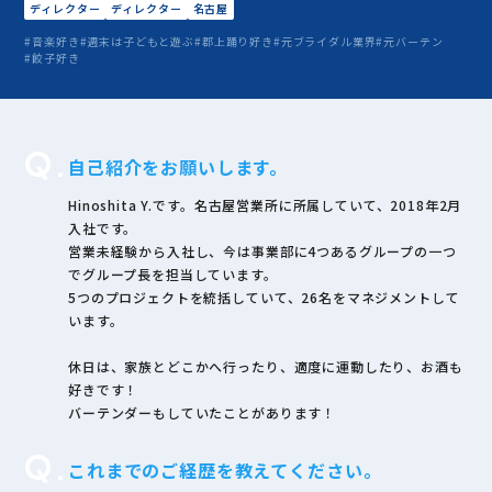
ディレクター
ディレクター
名古屋
#音楽好き
#週末は子どもと遊ぶ
#郡上踊り好き
#元ブライダル業界
#元バーテン
#餃子好き
Q.
自己紹介をお願いします。
Hinoshita Y.です。名古屋営業所に所属していて、2018年2月
入社です。
営業未経験から入社し、今は事業部に4つあるグループの一つ
でグループ長を担当しています。
5つのプロジェクトを統括していて、26名をマネジメントして
います。
休日は、家族とどこかへ行ったり、適度に運動したり、お酒も
好きです！
バーテンダーもしていたことがあります！
Q.
これまでのご経歴を教えてください。