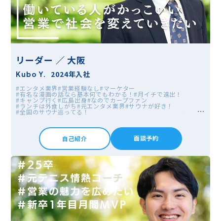
リーダー ／ 大阪
2024年入社
Kubo Y.
#エンタメ業界
#営業経験なし
#マーケター
#有名な漫画の話なら基本何でもわかる！
#月イチで遠出！
#キャンプ行く
#広島出身
#なのでカープファン
#ランチは外食しがち
#元エンタメ業界
#サウナが好き！
#全国のサウナ巡ってる！
#音楽が好き。色々なジャンルを聞き漁ってます。
#休みの日はインドアなタイプ
#家でゲーム
#漫画も好き
面談予約
自己紹介