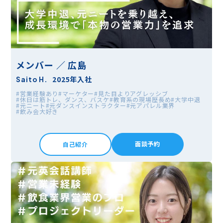
メンバー ／ 広島
2025年入社
Saito H.
#営業経験あり
#マーケター
#見た目よりアグレッシブ
#休日は筋トレ、ダンス、バスケ
#教育系の現場歴長め
#大学中退
#元ニート
#元ダンスインストラクター
#元アパレル業界
#飲み会大好き
面談予約
自己紹介