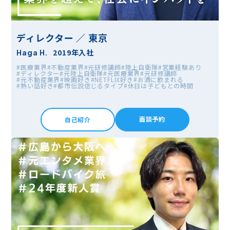
ディレクター ／ 東京
2019年入社
Haga H.
#医療業界
#不動産業界
#元研修講師
#陸上自衛隊
#営業経験あり
#ディレクター
#元陸上自衛隊
#元医療業界
#元研修講師
#元不動産業界
#映画好き
#NETFLIX好き
#お酒に飲まれる
#熱い話好き
#都市伝説信じるタイプ
#休日は子どもとの時間
面談予約
自己紹介