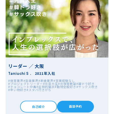
リーダー ／ 大阪
2021年入社
Taniuchi S．
#保育業界
#音楽業界
#飲食業界
#営業経験なし
#プロジェクトリーダー
#元音大生
#元保育教諭
#韓ドラ好き
#チョコレート中毒
#圧倒的猫派
#動物全般好き
#サックス吹き
#辛い物好き
#スタバ行きがち
面談予約
自己紹介