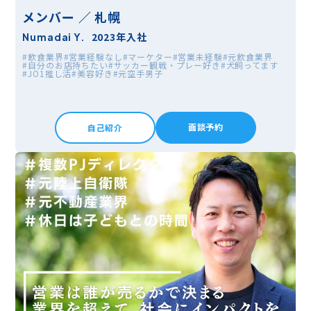
メンバー ／ 札幌
2023年入社
Numadai Y.
#飲食業界
#営業経験なし
#マーケター
#営業未経験
#元飲食業界
#自分のお店持ちたい
#サッカー観戦・プレー好き
#犬飼ってます
#JO1推し活
#美容好き
#元空手男子
面談予約
自己紹介