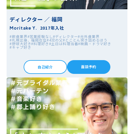
ディレクター ／ 福岡
2017年入社
Moritake Y.
#飲食業界
#営業経験なし
#ディレクター
#元外食業界
#札幌出身、福岡在住
#4児の父
#とことん突き詰めるほう
#野球大好き
#料理好き
#土日は料理当番
#映画・ドラマ好き
#キャプ好き
面談予約
自己紹介