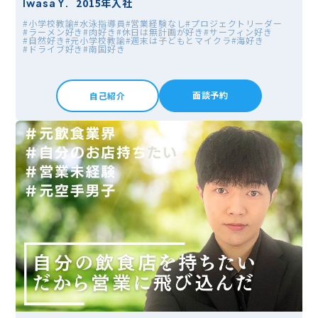
2015年入社
Iwasa Y.
#小学校教諭
#水泳指導員
#営業経験なし
#プロジェクトリーダー
#ラーメン好き
#肉好き
#休日は無計画が好き
#サーフィン好き
#自然好き
#元小学校教諭
#週末は子どもとマイクラ
#海好き
#ドライブ好き
#南国好き
面談予約
自己紹介