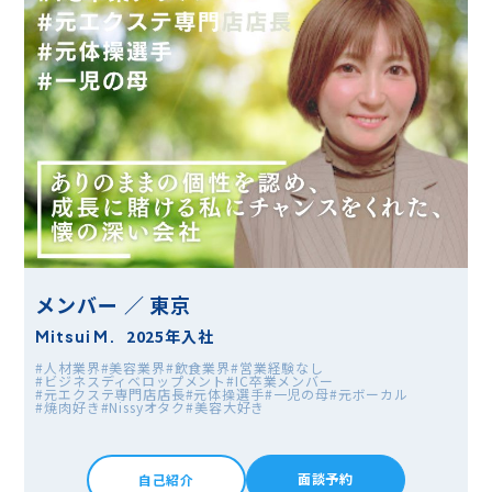
メンバー ／ 東京
2025年入社
Mitsui M.
#人材業界
#美容業界
#飲食業界
#営業経験なし
#ビジネスディベロップメント
#IC卒業メンバー
#元エクステ専門店店長
#元体操選手
#一児の母
#元ボーカル
#焼肉好き
#Nissyオタク
#美容大好き
面談予約
自己紹介