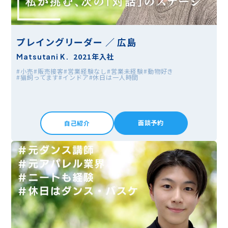
プレイングリーダー ／ 広島
2021年入社
Matsutani K.
#小売
#販売接客
#営業経験なし
#営業未経験
#動物好き
#猫飼ってます
#インドア
#休日は一人時間
面談予約
自己紹介