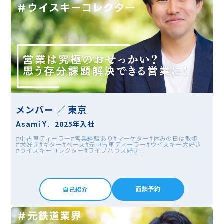
メンバー ／ 東京
2025年入社
Asami Y.
#中古車ディーラー
#営業経験あり
#マーケター
#休みの日は散歩
#犬好き
#ギター
#ベース
#元中古車ディーラー
#ウイスキー大好き
#ウイスキーコレクター
#ライブハウス好き！
面談予約
自己紹介