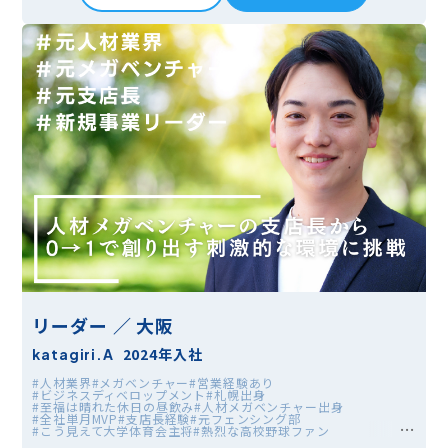
リーダー ／ 大阪
2024年入社
katagiri.A
#人材業界
#メガベンチャー
#営業経験あり
#ビジネスディベロップメント
#札幌出身
#至福は晴れた休日の昼飲み
#人材メガベンチャー出身
#全社単月MVP
#支店長経験
#元フェンシング部
#こう見えて大学体育会主将
#熱烈な高校野球ファン
#夏は地方大会1回戦から追いがち