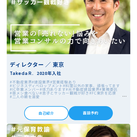
ディレクター ／ 東京
2020年入社
Takeda R.
#不動産業界
#建設業界
#営業経験あり
#ビジネスディベロップメント
#料理以外の家事、頑張ってます
#IC卒業メンバー
#体力あります
#元不動産建設業界
#業務委託
#昼メシ食べない
#息子とサッカー観戦が好き
#FC東京を応援
#二人の娘を溺愛
面談予約
自己紹介