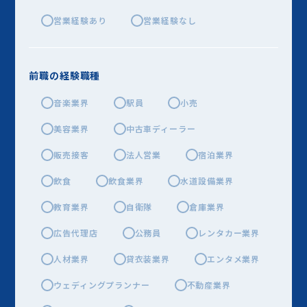
営業経験あり
営業経験なし
前職の経験職種
音楽業界
駅員
小売
美容業界
中古車ディーラー
販売接客
法人営業
宿泊業界
飲食
飲食業界
水道設備業界
教育業界
自衛隊
倉庫業界
広告代理店
公務員
レンタカー業界
人材業界
貸衣装業界
エンタメ業界
ウェディングプランナー
不動産業界