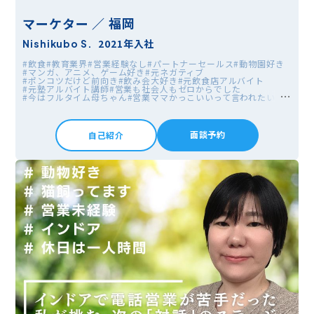
マーケター ／ 福岡
2021年入社
Nishikubo S.
#飲食
#教育業界
#営業経験なし
#パートナーセールス
#動物園好き
#マンガ、アニメ、ゲーム好き
#元ネガティブ
#ポンコツだけど前向き
#飲み会大好き
#元飲食店アルバイト
#元塾アルバイト講師
#営業も社会人もゼロからでした
#今はフルタイム母ちゃん
#営業ママかっこいいって言われたい
#元理系
面談予約
自己紹介