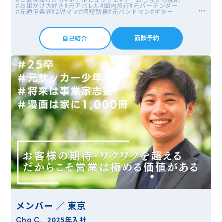
#お出かけ大好き
#元アパレル
#国内旅行
#元バーテンダー
#元通信業界
#2児ママ
#時短勤務
#元バンドマン
#ギター
面談予約
自己紹介
メンバー ／ 東京
2025年入社
Cho C.