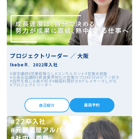
プロジェクトリーダー ／ 大阪
2022年入社
Ikebe R.
#語学講師
#営業経験なし
#コンサルタント
#営業未経験
#元英会話講師
#飲食業界特化の営業のプロ
#ESFJ
#ピアノ好き
#自然を感じる旅が好き
#韓国料理好き
#グルメサーチしがち
#プロジェクトリーダー
面談予約
自己紹介