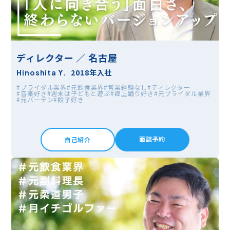
ディレクター ／ 名古屋
2018年入社
Hinoshita Y.
#ブライダル業界
#元飲食業界
#営業経験なし
#ディレクター
#音楽好き
#週末は子どもと遊ぶ
#郡上踊り好き
#元ブライダル業界
#元バーテン
#餃子好き
面談予約
自己紹介