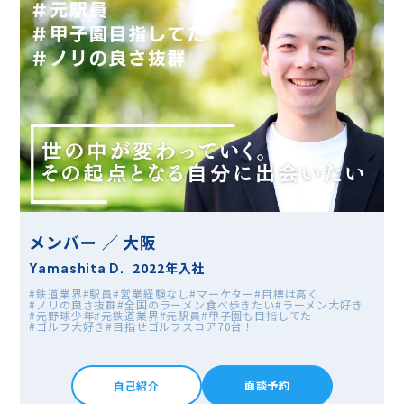
メンバー ／ 大阪
2022年入社
Yamashita D.
#鉄道業界
#駅員
#営業経験なし
#マーケター
#目標は高く
#ノリの良さ抜群
#全国のラーメン食べ歩きたい
#ラーメン大好き
#元野球少年
#元鉄道業界
#元駅員
#甲子園も目指してた
#ゴルフ大好き
#目指せゴルフスコア70台！
面談予約
自己紹介