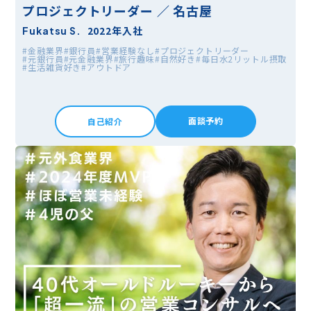
プロジェクトリーダー ／ 名古屋
2022年入社
Fukatsu S.
#金融業界
#銀行員
#営業経験なし
#プロジェクトリーダー
#元銀行員
#元金融業界
#旅行趣味
#自然好き
#毎日水2リットル摂取
#生活雑貨好き
#アウトドア
面談予約
自己紹介