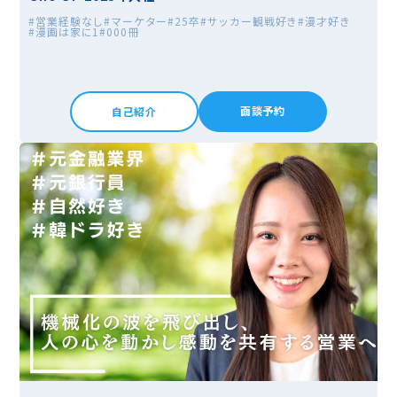
#営業経験なし
#マーケター
#25卒
#サッカー観戦好き
#漫才好き
#漫画は家に1
#000冊
面談予約
自己紹介