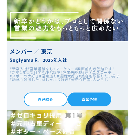
メンバー ／ 東京
2025年入社
Sugiyama R.
#新卒入社
#営業経験なし
#マーケター
#素直前向き勤勉です！
#新卒1年目で月間MVP
#25卒
#営業未経験
#元テニスコーチ
#スポーツ大好き
#温泉巡り
#漫画大好き
#美容も頑張りたい男子
#語学も勉強したい
#しゃべり好き
#好奇心旺盛
#人たらし
面談予約
自己紹介