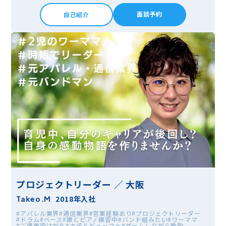
面談予約
自己紹介
プロジェクトリーダー ／ 大阪
2018年入社
Takeo.M
#アパレル業界
#通信業界
#営業経験あり
#プロジェクトリーダー
#ドラム
#ベース
#娘とピアノ練習中
#バンド組みたい
#ワーママ
#ご褒美設けがち
#ホテルビュッフェ
#ゲームしながら晩酌