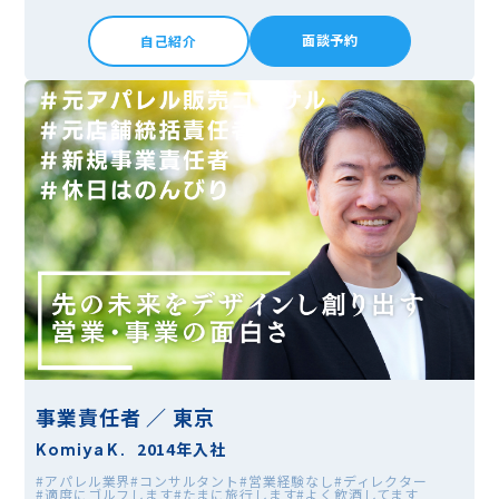
面談予約
自己紹介
事業責任者 ／ 東京
2014年入社
Komiya K.
#アパレル業界
#コンサルタント
#営業経験なし
#ディレクター
#適度にゴルフします
#たまに旅行します
#よく飲酒してます