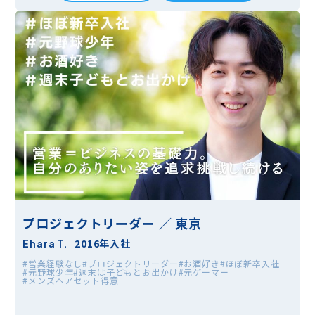
プロジェクトリーダー ／ 東京
2016年入社
Ehara T.
#営業経験なし
#プロジェクトリーダー
#お酒好き
#ほぼ新卒入社
#元野球少年
#週末は子どもとお出かけ
#元ゲーマー
#メンズヘアセット得意