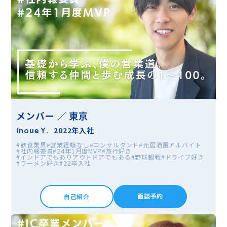
メンバー ／ 東京
2022年入社
Inoue Y.
#飲食業界
#営業経験なし
#コンサルタント
#元居酒屋アルバイト
#社内報委員
#24年1月度MVP
#旅行好き
#インドアでもありアウトドアでもある
#野球観戦
#ドライブ好き
#ラーメン好き
#22卒入社
面談予約
自己紹介