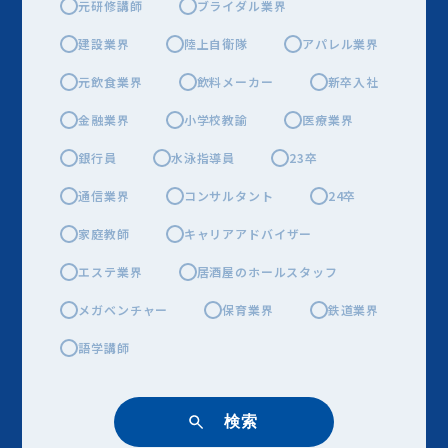
元研修講師
ブライダル業界
建設業界
陸上自衛隊
アパレル業界
元飲食業界
飲料メーカー
新卒入社
金融業界
小学校教諭
医療業界
銀行員
水泳指導員
23卒
通信業界
コンサルタント
24卒
家庭教師
キャリアアドバイザー
エステ業界
居酒屋のホールスタッフ
メガベンチャー
保育業界
鉄道業界
語学講師
検索