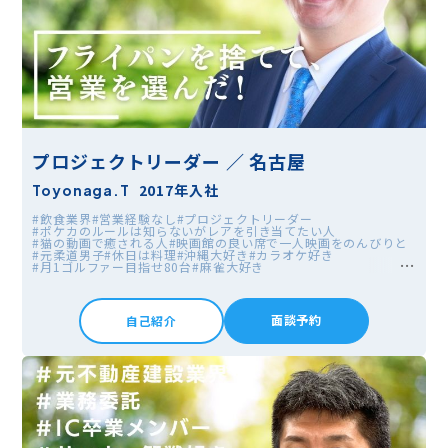
プロジェクトリーダー ／ 名古屋
2017年入社
Toyonaga.T
#飲食業界
#営業経験なし
#プロジェクトリーダー
#ポケカのルールは知らないがレアを引き当てたい人
#猫の動画で癒される人
#映画館の良い席で一人映画をのんびりと
#元柔道男子
#休日は料理
#沖縄大好き
#カラオケ好き
#月1ゴルファー目指せ80台
#麻雀大好き
#サウナで心も身体も整える
面談予約
自己紹介