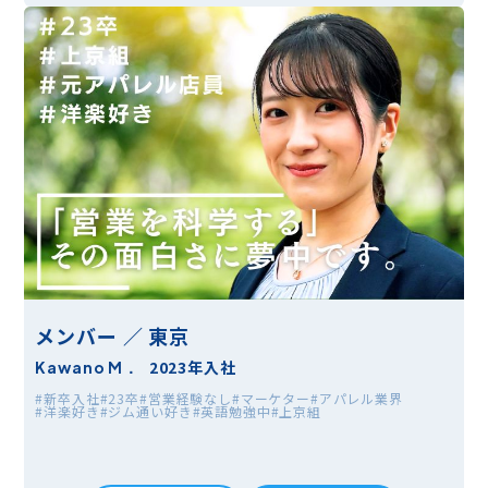
メンバー ／ 東京
2023年入社
Kawano M．
#新卒入社
#23卒
#営業経験なし
#マーケター
#アパレル業界
#洋楽好き
#ジム通い好き
#英語勉強中
#上京組