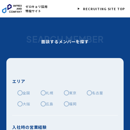
ゼロキョリ採用
RECRUITING SITE TOP
特設サイト
SEARCH MEMBER
面談するメンバーを探す
エリア
全国
札幌
東京
名古屋
大阪
広島
福岡
入社時の営業経験